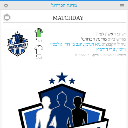
7
מדינת הכדורגל
MATCHDAY
ישוב
:
ראשון לציון
מגרש בית
:
מדינת הכדורגל
ניהול הקבוצה
:
גיא וינרמן
,
יוגב בן דוד
,
אלכסיי
וייזמן
,
עדי הורביץ
:
:
רישום
01/06/2021
עדכון
01/06/2021