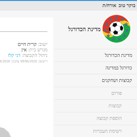
בוקר טוב
אורח/ת
מדינת הכדורגל
ישוב
:
קרית חיים
מגרש בית
:
אין
cl
מדינת הכדורגל
ניהול הקבוצה
:
דני קלז
to
:
:
רישום
09/06/2026
עדכון
06/2026
ex
cl
כדורגל במדינה
co
to
ex
cl
קבוצות ושחקנים
co
to
ex
פורום
co
קבוצות
הוספת קבוצה
רשימת העברות