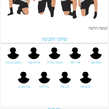
קבוצה חדשה
שחקני הקבוצה
אדם גאס
אורי יוסף
איתמר עובדיה
אריאל פאר
טמסגן אינגדה
לביא איון
נדב סיני
עדי דדיה
עדן הוברינ..