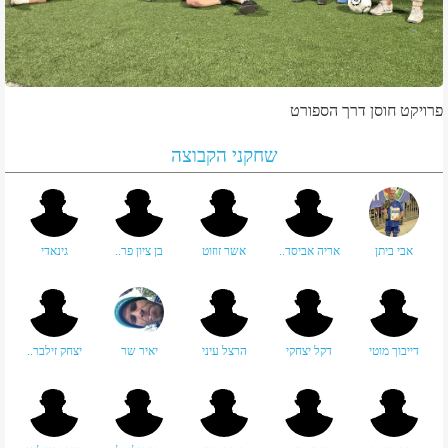
פרויקט חוסן דרך הספורט
שחקני הקבוצה
אבי ביתן
אריה אביסד..
אשר זוזוט
בן ציון פר..
גינאדי
דייבוך מוטי
דקל יצחקי
הרצל עיני
יאיר שר
יצחק זילבר..