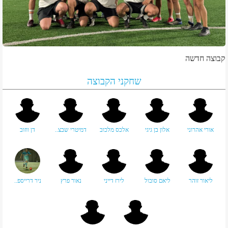
קבוצה חדשה
שחקני הקבוצה
אורי אהרוני
אלון בן גיגי
אלכס מלכוב
דמיטרי שבצ..
דן ווזוב
ליאור זוהר
ליאם סובול
לירז דייני
נאור פרץ
ניר דרייספ..