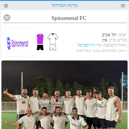
13
מדינת הכדורגל
Spinomenal FC
ישוב
:
תל אביב
מגרש בית
:
אין
ניהול הקבוצה
:
ניר דרייספיאל
:
:
רישום
10/07/2025
עדכון
10/07/2025