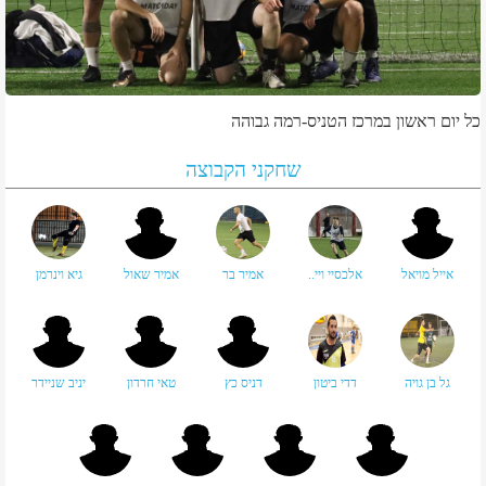
כל יום ראשון במרכז הטניס-רמה גבוהה
שחקני הקבוצה
אייל מויאל
אלכסיי ויי..
אמיר בר
אמיר שאול
גיא וינרמן
גל בן גויה
דדי ביטון
דניס כץ
טאי חרדון
יניב שניידר