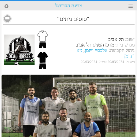
94
מדינת הכדורגל
"סוסים מתים"
ישוב
:
תל אביב
מגרש בית
:
מרכז הטניס תל אביב
ניהול הקבוצה
:
אלכסיי וייזמן
,
גיא
וינרמן
:
:
רישום
20/03/2024
עדכון
20/03/2024