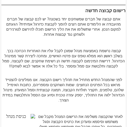
רישום קבוצה חדשה
אתם קבוצה של חברים שמשחקים יחד בשכונה? יש לכם קבוצה של חברים
מהעבודה או הלימודים ואתם רוצים להפוך לקבוצת כדורגל אמיתית? הגעתם
למקום הנכון. אחרי שתשלימו את את הליך הרישום תוכלו להירשם לטורנירים
ולשחקן נגד קבוצות אחרות.
קבוצה נרשמת באמצעות מנהל שמוכן לקבל עליו את האחריות
הכרוכה בכך.
בשלב ראשון הוא ממלא טופס עם פרטיו האישיים, ומחכה ליצירת קשר ממינהל
הכדורגל. דרישות המינימום לקבוצה חדשה הן רשימת שחקנים, שם לקבוצה, סמל
לקבוצה ותלבושת עם סמל ומספר. בלי כל אלה אי אפשר לבוא לשחק!!!
לפני שהמנהל החדש מתחיל
את תהליך רישום הקבוצה. אנו ממליצים להצטייד
מראש בכל הפרטים הנחוצים: שמות השחקנים
ומספריהם, כתובות האימייל
שלהם, טלפונים, תקציר תולדות הקבוצה, תמונה קבוצתית
וסמל המועדון. מינהל
הכדורגל ילווה את התהליך, יספק עזרה טכנית וסיוע עם
הסמל והתלבושת במידת
הצורך.
לאחר שהקבוצה משלימה את הרישום המנהל מקבל שם
משתמש וסיסמא ומעדכן את כרטיס הקבוצה וסגל
השחקנים. כל שחקן מקבל שם משתמש וסיסמא משלו