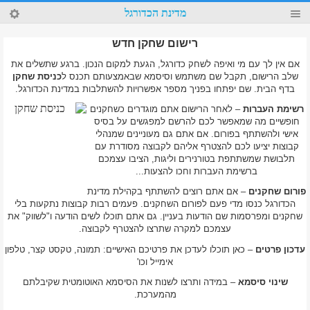
39
מדינת הכדורגל
4
רישום שחקן חדש
אם אין לך עם מי ואיפה לשחק כדורגל, הגעת למקום הנכון. ברגע שתשלים את
שלב הרישום, תקבל שם משתמש וסיסמא שבאמצעותם תכנס ל
כניסת שחקן
בדף הבית. שם יפתחו בפניך מספר אפשרויות להשתלבות במדינת הכדורגל.
רשימת העברות
– לאחר הרישום אתם מוגדרים כשחקנים
חופשיים מה שמאפשר לכם להרשם למפגשים על בסיס
אישי ולהשתתף בפורום. אם אתם גם מעוניינים שמנהלי
קבוצות יציעו לכם להצטרף אליהם לקבוצה מסודרת עם
תלבושת שמשתתפת בטורנירים וליגות, הציבו עצמכם
ברשימת העברות וחכו להצעות...
פורום שחקנים
– אם אתם רוצים להשתתף בקהילת מדינת
הכדורגל כנסו מדי פעם לפורום השחקנים. פעמים רבות קבוצות נתקעות בלי
שחקנים ומפרסמות שם הודעות בעניין. גם אתם תוכלו לשים הודעה ו"לשווק" את
עצמכם למקרה שתרצו להצטרף לקבוצה.
עדכון פרטים
– כאן תוכלו לעדכן את פרטיכם האישיים: תמונה, טקסט קצר, טלפון
אימייל וכו'
שינוי סיסמא
– במידה ותרצו לשנות את הסיסמא האוטומטית שקיבלתם
מהמערכת.