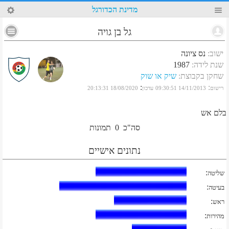
7
מדינת הכדורגל
גל בן גויה
ישוב
:
נס ציונה
שנת לידה
:
1987
שחקן בקבוצת
:
שיק או שוק
:
:
רישום
14/11/2013 09:30:51
עדכון
18/08/2020 20:13:31
בלם אש
סה"כ
0
תמונות
נתונים אישיים
:
שליטה
:
בעיטה
:
ראש
:
מהירות