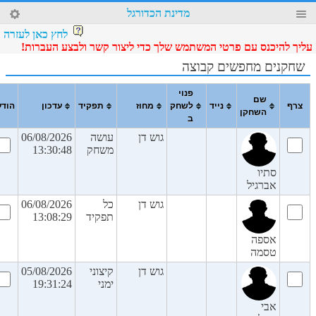
47
מדינת הכדורגל
4
לחץ כאן לעזרה
עליך להיכנס עם פרטי המשתמש שלך כדי ליצור קשר ולבצע העברות!
שחקנים מחפשים קבוצה
פנוי
שם
צרף
נייד
לשחק
מחוז
תפקיד
עדכון
הודע
השחקן
ב
גוש דן
עושה
06/08/2026
משחק
13:30:48
סתיו
אברגיל
גוש דן
כל
06/08/2026
תפקיד
13:08:29
אספה
טסמה
גוש דן
קיצוני
05/08/2026
ימני
19:31:24
אבי