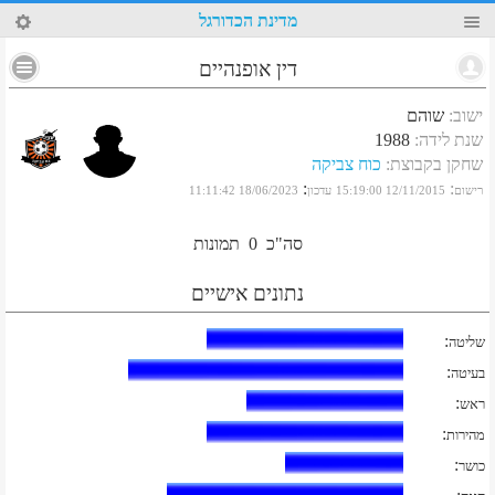
84
מדינת הכדורגל
דין אופנהיים
ישוב
:
שוהם
שנת לידה
:
1988
שחקן בקבוצת
:
כוח צביקה
:
:
רישום
12/11/2015 15:19:00
עדכון
18/06/2023 11:11:42
סה"כ
0
תמונות
נתונים אישיים
:
שליטה
:
בעיטה
:
ראש
:
מהירות
:
כושר