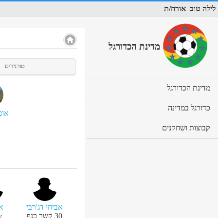
לילה טוב
אורח/ת
מדינת הכדורגל
טורנירים
cl
מדינת הכדורגל
to
ex
cl
כדורגל במדינה
אופ
co
to
ex
cl
קבוצות ושחקנים
co
to
ex
co
אביחי דג'רבי
או
30
קשר כנף
ש