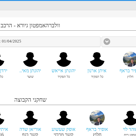
וולברהאמפטון גיורא
-
הרכב
01/04/2025 :: בית דני : מוקדמות קיץ 1
יר בראף
איתן ארנון
יהונתן אייאש
יהונתן מאי..
ירדן
חלוץ
כל תפקיד
כל תפקיד
שוער
כל
שחקני הקבוצה
הד לוי
אופיר בראף
אופק שעשוע
אוריאן שדה
איתי
חלוץ
קשר מרכזי
קשר כנף
16
חקן בית