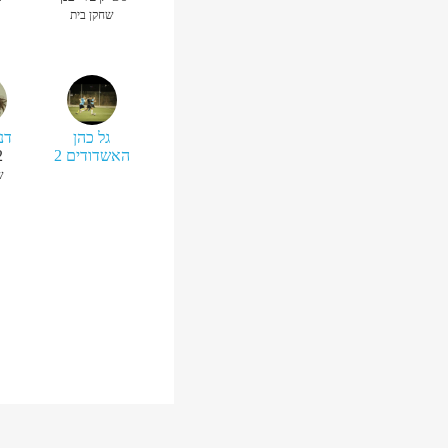
שחקן בית
גל כהן
דנ
האשדודים 2
2
ש