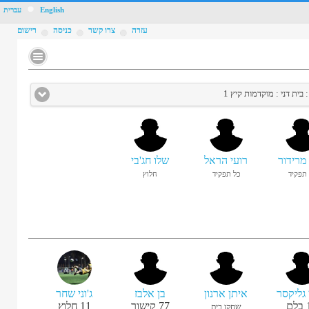
3
English
עברית
4
עזרה
צרו קשר
כניסה
רישום
 מרידור
רועי הראל
שלו חג'בי
 תפקיד
כל תפקיד
חלוץ
 גליקסר
איתן ארנון
בן אלבז
ג'וני שחר
בלם
77
קישור
11
חלוץ
שחקן בית