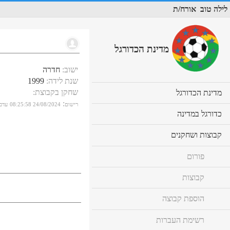
לילה טוב
אורח/ת
מדינת הכדורגל
ישוב
:
חדרה
שנת לידה
:
1999
שחקן בקבוצת
:
cl
מדינת הכדורגל
to
:
רישום
24/08/2024 08:25:58
עדכו
ex
cl
כדורגל במדינה
co
to
ex
cl
קבוצות ושחקנים
co
to
ex
פורום
co
קבוצות
הוספת קבוצה
רשימת העברות