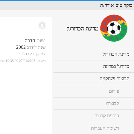
בוקר טוב
אורח/ת
מדינת הכדורגל
ישוב
:
חדרה
שנת לידה
:
2002
שחקן בקבוצת
:
cl
מדינת הכדורגל
to
:
רישום
27/01/2025 10:35:00
עדכו
ex
cl
כדורגל במדינה
co
to
ex
cl
קבוצות ושחקנים
co
to
ex
פורום
co
קבוצות
הוספת קבוצה
רשימת העברות