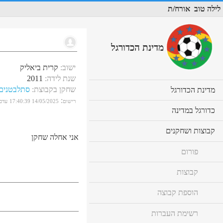
לילה טוב
אורח/ת
מדינת הכדורגל
ישוב
:
קרית ביאליק
שנת לידה
:
2011
שחקן בקבוצת
:
סתלבטנים C
cl
מדינת הכדורגל
to
:
רישום
14/05/2025 17:40:39
עדכו
ex
cl
כדורגל במדינה
co
to
ex
cl
קבוצות ושחקנים
co
אני אחלה שחקן
to
ex
פורום
co
קבוצות
הוספת קבוצה
רשימת העברות