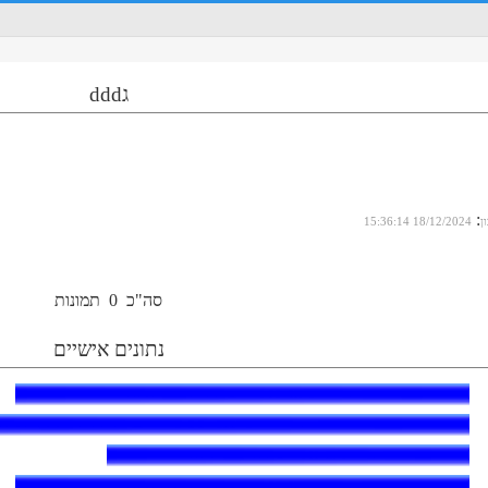
גddd
:
ן
18/12/2024 15:36:14
סה"כ
0
תמונות
נתונים אישיים