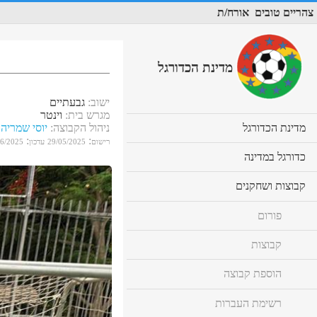
צהריים טובים
אורח/ת
מדינת הכדורגל
ישוב
:
גבעתיים
מגרש בית
:
וינטר
cl
מדינת הכדורגל
ניהול הקבוצה
:
יוסי שמריהו
to
:
:
רישום
29/05/2025
עדכון
06/2025
ex
cl
כדורגל במדינה
co
to
ex
cl
קבוצות ושחקנים
co
to
ex
פורום
co
קבוצות
הוספת קבוצה
רשימת העברות