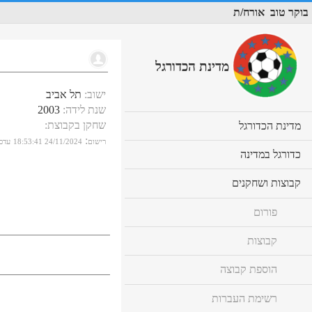
בוקר טוב
אורח/ת
מדינת הכדורגל
ישוב
:
תל אביב
שנת לידה
:
2003
שחקן בקבוצת
:
cl
מדינת הכדורגל
to
:
רישום
24/11/2024 18:53:41
עדכו
ex
cl
כדורגל במדינה
co
to
ex
cl
קבוצות ושחקנים
co
to
ex
פורום
co
קבוצות
הוספת קבוצה
רשימת העברות