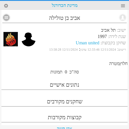
45
מדינת הכדורגל
אביב בן טולילה
ישוב
:
תל אביב
שנת לידה
:
1997
שחקן בקבוצת
:
Uman united
:
:
רישום
12/11/2024 12:33:46
עדכון
12/11/2024 13:58:28
חלוץמטרה
סה"כ
0
תמונות
נתונים אישיים
שחקנים מקורבים
קבוצות מקורבות
צרו קשר