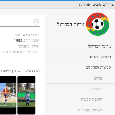
צהריים טובים
אורח/ת
מדינת הכדורגל
ישוב
:
ראשון לציון
שנת לידה
:
1982
שחקן בקבוצת
:
cl
מדינת הכדורגל
to
:
רישום
31/05/2021 09:27:36
עדכו
ex
cl
כדורגל במדינה
co
to
ex
cl
קבוצות ושחקנים
co
צלם בעיקר...שחקן לשעבר(
to
ex
פורום
co
קבוצות
הוספת קבוצה
רשימת העברות