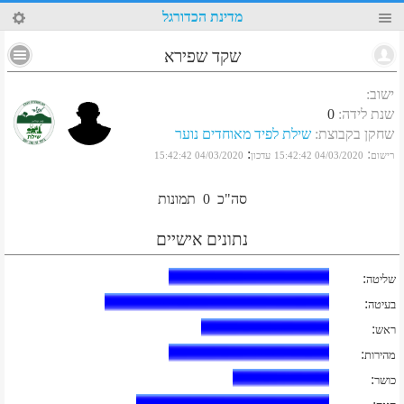
26
מדינת הכדורגל
שקד שפירא
ישוב
:
שנת לידה
:
0
שחקן בקבוצת
:
שילת לפיד מאוחדים נוער
:
:
רישום
04/03/2020 15:42:42
עדכון
04/03/2020 15:42:42
סה"כ
0
תמונות
נתונים אישיים
:
שליטה
:
בעיטה
:
ראש
:
מהירות
:
כושר