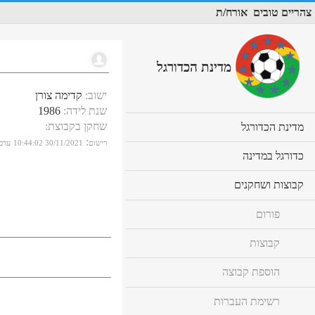
צהריים טובים
אורח/ת
מדינת הכדורגל
ישוב
:
קדימה צורן
שנת לידה
:
1986
שחקן בקבוצת
:
cl
מדינת הכדורגל
to
:
רישום
30/11/2021 10:44:02
עדכו
ex
cl
כדורגל במדינה
co
to
ex
cl
קבוצות ושחקנים
co
to
ex
פורום
co
קבוצות
הוספת קבוצה
רשימת העברות