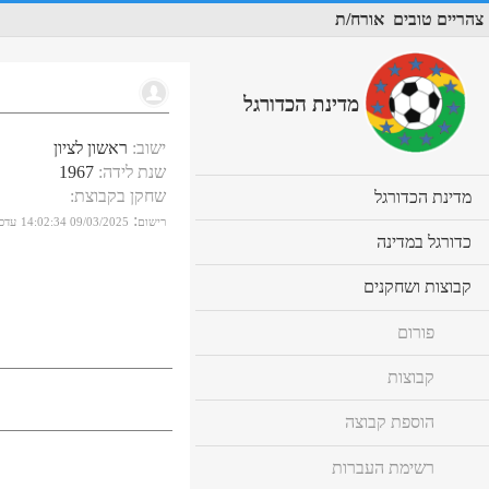
צהריים טובים
אורח/ת
מדינת הכדורגל
ישוב
:
ראשון לציון
שנת לידה
:
1967
שחקן בקבוצת
:
cl
מדינת הכדורגל
to
:
רישום
09/03/2025 14:02:34
עדכו
ex
cl
כדורגל במדינה
co
to
ex
cl
קבוצות ושחקנים
co
to
ex
פורום
co
קבוצות
הוספת קבוצה
רשימת העברות