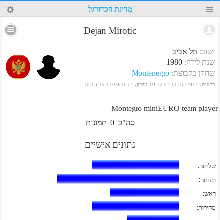
82
מדינת הכדורגל
Dejan Mirotic
ישוב
:
תל אביב
שנת לידה
:
1980
שחקן בקבוצת
:
Montenegro
:
:
רישום
11/10/2013 10:12:03
עדכון
11/10/2013 10:13:19
Montegro miniEURO team player
סה"כ
0
תמונות
נתונים אישיים
:
שליטה
:
בעיטה
:
ראש
:
מהירות