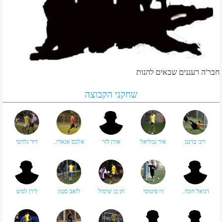
חבר'ה רעננים שבאים להנות
שחקני הקבוצה
רוני ברנט
אור גמליאל
אורן לזר
אלכס אגארו..
דוד גלדטי
דניאל חומי..
זיו פיטוסי
חן בן שימול
ליאב סטון
לירן למש