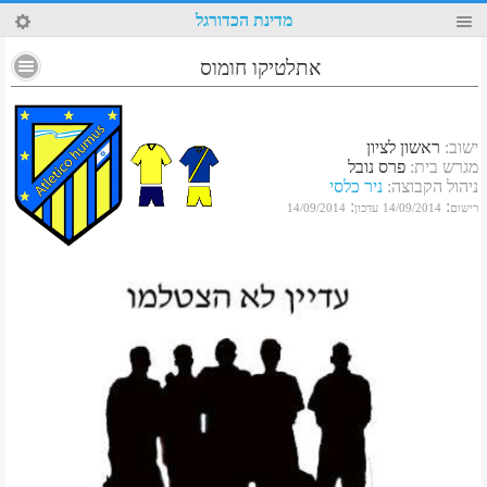
71
מדינת הכדורגל
אתלטיקו חומוס
ישוב
:
ראשון לציון
מגרש בית
:
פרס נובל
ניהול הקבוצה
:
ניר כלסי
:
:
רישום
14/09/2014
עדכון
14/09/2014