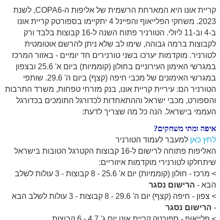
קריית אונו היא המארחת הרשמית של אליפות ה-COPA6, לשנת
2023. משחקי הפלייאוף והפיינל 4 יתקיימו בספורטק קריית אונו
ב-4 וב-11 ליולי. הטורניר פתוח השנה ל-16 קבוצות בלבד ורק
לקבוצות ברמה גבוהה, שימו לב שלא ניתן להרשם אוטומטית
לטורניר. מוקדמות יערכו בשני טורנירים חד יומיים - באזור המרכז
במגרשי האימון העירוניים בחולון (קוממיות) ביום א' 25.6 ובצפון
במגרשי האימונים של מכבי חיפה (קצף) ביום ה' 29.6. שותפי
הטורניר הם: עיריית קריית אונו, בנק מזרחי טפחות, משרד התרבות
והספורט, מכבי ישראל וההתאחדות לכדורגל התומכים בכדורגל
העממי בישראל. הנה כל מה שצריך לדעת:
איפה ומתי משחקים?
לחץ כאן
למעבר לעמוד הטורניר
האליפות פתוחה לרישום ל-16 קבוצות הקטרגל הטובות בישראל
שיתחלקו לטורנירי מוקדמות איזוריים:
> מרכז - חולון (קוממיות) יום א' 25.6 - 8 קבוצות - 3 עולות לשלב
הבא -
הרישום נסגר
> צפון - חיפה (קצף) יום ה' 29.6 - 8 קבוצות - 3 עולות לשלב הבא
-
הרישום נסגר
> פלייאוף - ספורטק קריית אונו יום ג' 4.7 - 6 קבוצות